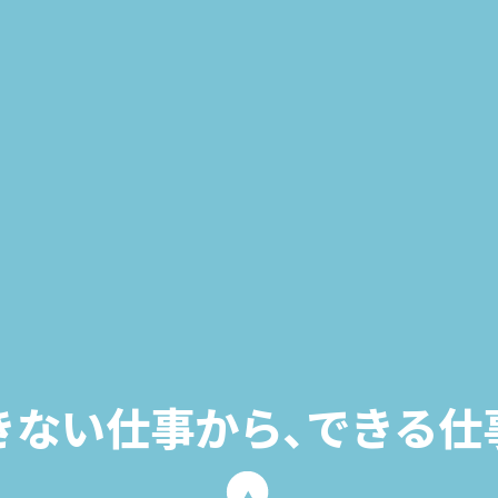
きない仕事から､
できる仕