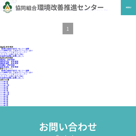
2024年7月の記事一覧
2024年07月08日更新
環境改善推進センター
eco staff
協同組合
お知らせ
MENU
技士認定講座２Days［バイオレメディエーション技術研修］
7月４日、５日の２日間にわたり バイオクリネス復元事業の 「バイオレメディエーション技術」 技士認定講座を開催しました。 商品......
1
福山店 最新情報
【看板の色褪せ復元】モニター募集
2026年明けましておめでとうございます
YouTube 〜バイオクリーニング〜
パートナー企業さまのご紹介
広島県物産展に出展しました
店舗別最新情報
福山店 最新情報
福山駅家店 最新情報
福山新涯店 最新情報
尾道店 最新情報
倉敷玉島店 最新情報
最新トピックス
【看板の色褪せ復元】モニター募集
2026年明けましておめでとうございます
YouTube 〜バイオクリーニング〜
パートナー企業さまのご紹介
広島県物産展に出展しました
過去の記事
2026年5月
2026年1月
2025年11月
2025年8月
2025年6月
2025年1月
2024年11月
2024年10月
2024年8月
2024年7月
2024年3月
2024年2月
2024年1月
2023年7月
お問い合わせ